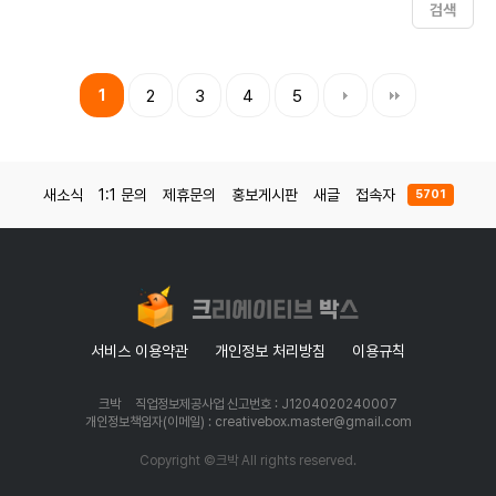
검색
1
2
3
4
5
새소식
1:1 문의
제휴문의
홍보게시판
새글
접속자
5701
서비스 이용약관
개인정보 처리방침
이용규칙
크박
직업정보제공사업 신고번호 : J1204020240007
개인정보책임자(이메일) : creativebox.master@gmail.com
Copyright ©크박 All rights reserved.