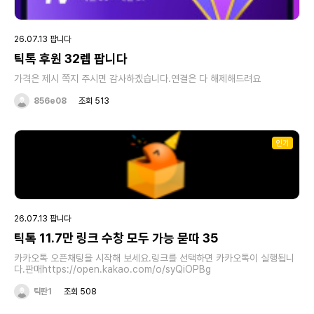
26.07.13 팝니다
틱톡 후원 32렙 팝니다
가격은 제시 쪽지 주시면 감사하겠습니다.연결은 다 해제해드려요
856e08
조회 513
인기
26.07.13 팝니다
틱톡 11.7만 링크 수창 모두 가능 묻따 35
카카오톡 오픈채팅을 시작해 보세요.링크를 선택하면 카카오톡이 실행됩니
다.판매https://open.kakao.com/o/syQiOPBg
틱판1
조회 508