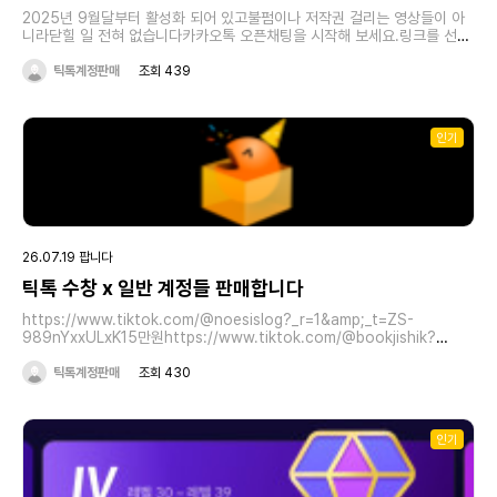
2025년 9월달부터 활성화 되어 있고불펌이나 저작권 걸리는 영상들이 아
니라닫힐 일 전혀 없습니다카카오톡 오픈채팅을 시작해 보세요.링크를 선택
하면 카카오톡이 실행됩니다.마케팅
https://open.kakao.com/o/sJQZVnVh
틱톡계정판매
조회 439
인기
26.07.19 팝니다
틱톡 수창 x 일반 계정들 판매합니다
https://www.tiktok.com/@noesislog?_r=1&amp;_t=ZS-
989nYxxULxK15만원https://www.tiktok.com/@bookjishik?
_r=1&amp;_t=ZS-989nawUnxZK20만원
https://www.tiktok.com/@maielvideos?_r=1&amp;_t=ZS-
틱톡계정판매
조회 430
989ncwP2W5S15만원
https://www.tiktok.com/@maielofficialnews?_r=1&amp;_t=ZS-
989ngJPltYt20만원일괄 구매시 65만원에 해드립니다
인기