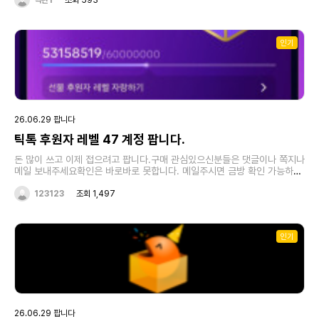
틱판1
조회 593
인기
26.06.29 팝니다
틱톡 후원자 레벨 47 계정 팝니다.
돈 많이 쓰고 이제 접으려고 팝니다.구매 관심있으신분들은 댓글이나 쪽지나
메일 보내주세요확인은 바로바로 못합니다. 메일주시면 금방 확인 가능하구
요pcilpcp@naver.com 또는 비밀댓글이나 쪽지 주세요300에 처분합니
다.(되팔이 잘하시면 수익도 보실수 있습니다.)장난 사절, 찔러보기 사절입니
123123
조회 1,497
다.폰번호 계정이고 이메일 인증 안받은 계정이라 본인 이메일로 인증받고
번호변경하면 해킹 및 회수 못합니다.바로템(중계사이트)로 거래합니다.사실
분 메일 주시면 연락처 공유하고 바로 쿨거래 합니다
인기
26.06.29 팝니다