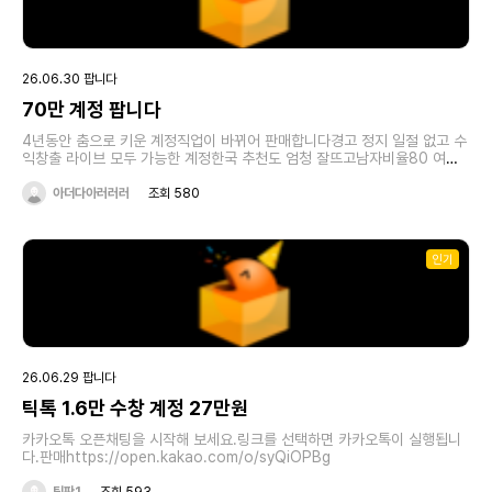
26.06.30 팝니다
70만 계정 팝니다
4년동안 춤으로 키운 계정직업이 바뀌어 판매합니다경고 정지 일절 없고 수
익창출 라이브 모두 가능한 계정한국 추천도 엄청 잘뜨고남자비율80 여성
20 10대-20대가 가장 높습니다팔로워 산적없음지금은 영상을 올리지않아
다 비공개 처리 해놓았고묵혀두기는 아까워 판매합니다가격 280생각합니
아더다아러러러
조회 580
다010 7658 2749
인기
26.06.29 팝니다
틱톡 1.6만 수창 계정 27만원
카카오톡 오픈채팅을 시작해 보세요.링크를 선택하면 카카오톡이 실행됩니
다.판매https://open.kakao.com/o/syQiOPBg