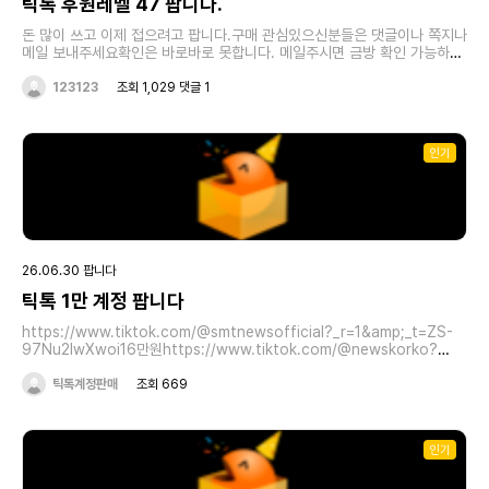
틱톡 후원레벨 47 팝니다.
돈 많이 쓰고 이제 접으려고 팝니다.구매 관심있으신분들은 댓글이나 쪽지나
메일 보내주세요확인은 바로바로 못합니다. 메일주시면 금방 확인 가능하구
요pcilpcp@naver.com 또는 비밀댓글이나 쪽지 주세요300에 처분합니
다.(되팔이 잘하시면 수익도 보실수 있습니다.)장난 사절, 찔러보기 사절입니
123123
조회 1,029 댓글 1
다.폰번호 계정이고 이메일 인증 안받은 계정이라 본인 이메일로 인증받고
번호변경하면 해킹 및 회수 못합니다.바로템(중계사이트)로 거래합니다.사실
분 메일 주시면 연락처 공유하고 바로 쿨거래 합니다
인기
26.06.30 팝니다
틱톡 1만 계정 팝니다
https://www.tiktok.com/@smtnewsofficial?_r=1&amp;_t=ZS-
97Nu2IwXwoi16만원https://www.tiktok.com/@newskorko?
_r=1&amp;_t=ZS-97Nu3nj76Rk20만원
https://www.tiktok.com/@bookjishik?_r=1&amp;_t=ZS-
틱톡계정판매
조회 669
97Nu78SBt8J25만원https://www.tiktok.com/@maielmusic?
_r=1&amp;_t=ZS-97Nu8WXAmZO40만원 수창내에 60달러 잇습니
다
인기