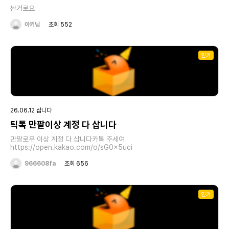
싼거로요
아키님
조회 552
인기
26.06.12 삽니다
틱톡 만팔이상 계정 다 삽니다
만팔로우 이상 계정 다 삽니다카톡 주세여
https://open.kakao.com/o/sG0x5uci
966608fa
조회 656
인기