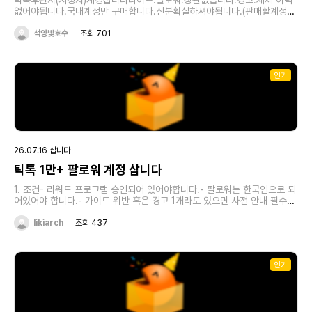
셨으면 합니다..(현재3명고소해서 두명은 형사벌금300만원처벌받았고 별
틱톡후원자(시청자)계정삽니다라이브.팔로워.상관없습니다.경고.제제 이력
개로민사손해배상300만원 지급명령받았고 한명은 다수의 피해자가 있어
없어야됩니다.국내계정만 구매합니다.신분확실하셔야됩니다.(판매할계정과
현재 대구교도소에 수감중입니다)이런 불미스러운상황은 안만드는게 좋습니
동일한 본인명의 핸드폰.구매대금받을 본인명의계좌)현재 틱톡은 한국에서
다.절대 선처 없고 합의없습니다.
는 시청자나 사용자수가 가파른속도로 감소하는추세입니다.따라서 틱톡계정
석양빛호수
조회 701
의 판매가격은 계속 하락하고 있습니다.판매하는사람들은 본인이 얼마를 투
자했으니 어느정도는 받아야 된다는 생각을 많이들 하시는데..본인들이 투자
한만큼 라이브방송을 보면서 호스트들에게 그에 상응하는 대접을 받았을거
인기
라 생각합니다.본인투자금액만 생각하면서 그에 해당하는만큼 누릴꺼 다 누
리고 또 받을만큼받고 판매하고싶다는건 그냥계속 가지고 있고싶다는거겠
죠..예를들어 천만원짜리 양주를 구매해서 양주는 다마셔놓고 양주병만 파는
데 내가 천만원주고산 양주니까. 양주병은 백만원에 판매한다? 누가 그걸 구
매할사람있을까요?본인이 계정에 투자한만큼의 대접은 이미 호스트들에게
충분히 받았다고 생각합니다,본인이 투자한금액만 고집할려면 그렇게 인정
해주는 분에게 판매하시면됩니다.진짜 틱톡을 접고 현생으로 돌아가실분은
26.07.16 삽니다
투자한금액 생각안하고 훌훌털고 접으시더라구요..저는 저렴하게 구매할생
각입니다.틱톡계정은 시세라는게 전혀없습니다.시세타령하실분은 뒤로가기
틱톡 1만+ 팔로워 계정 삽니다
누르시면됩니다.저는 심심할때 방송볼려고 구매하는거라 굳이 비싸게 구매
할이유 없습니다.구매못하면 그냥 새로만들어서 천천히 재미삼아 하면되니
1. 조건- 리워드 프로그램 승인되어 있어야합니다.- 팔로워는 한국인으로 되
까요.-------틱톡 후원자 레벨별 구매가격표-------37이하계정은. 구매하
어있어야 합니다.- 가이드 위반 혹은 경고 1개라도 있으면 사전 안내 필수-
지않습니다.,어차피 틱톡에서 전용혜택프리미엄이 전혀없기때문에 구매하지
팔로워 작업인지, 자력으로 수창하셨는지의 여부 확인2. 문의 방법
않습니다.38레벨 25만원39레벨 30만원40레벨 45만원 (40레벨부터는
https://open.kakao.com/o/sLOnqLgc- 위 오픈채팅으로 '계정 주
likiarch
조회 437
전용 아이탬이 있어서 39레벨과 40레벨 가격차이는 있을수밖에 없습니다)
소'와 '틱톡 스튜디오 스샷'을 전달주시면 계정 스탯(타겟층, 알고리즘 상태)
(또한 40.41.42레벨은 전용아이탬이 동일하기때문에 40레벨 구매하는게
판단후 최소 10만원+ 구매합니다.- 반드시 안전거래 가능한 분만 연락주세
41,42레벨을 구매할이유가 없다고 봅니다).43레벨 70만원 (43부터
요- 희망하시는 가격 먼저 제시해주세요안전거래 가능하니 연락 부탁드립니
인기
44.45는 동일한 전용아이탬이기때문에 44,45는 패스합니다. 43레벨은
다.
40.41.42레벨에 없는 전용아이탬이 있기때문에 구매가격차이가 있을수밖
에 없습니다)46레벨 200만원 (위에 서술한내용참고하시면 이해하시기 빠
르실거예요 )모든거래는 본인확인후 거래가 진행됩니다.39레벨 이상 판매