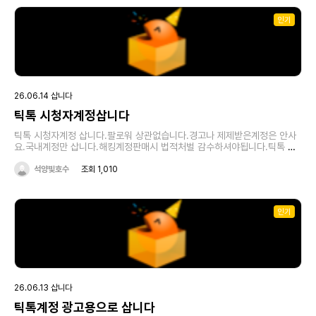
인기
26.06.14 삽니다
틱톡 시청자계정삽니다
틱톡 시청자계정 삽니다.팔로워 상관없습니다.경고나 제제받은계정은 안사
요.국내계정만 삽니다.해킹계정판매시 법적처벌 감수하셔야됩니다.틱톡 계
정 매입 단가표38레벨 3539레벨 4040레벨 5541레벨 70판매하실분은
아래링크 클릭하시면됩니다https://open.kakao.com/o/sZwvbuzi
석양빛호수
조회 1,010
인기
26.06.13 삽니다
틱톡계정 광고용으로 삽니다