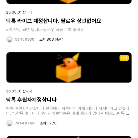
26.06.01 삽니다
틱톡 라이브 계정삽니다. 팔로우 상관없어요
라이브만 되면 됩니다.팔로우 적을 수록 좋아요
934d0930
조회 803 댓글 1
인기
26.05.31 삽니다
틱톡 후원자계정삽니다
틱톡 후원자계정삽니다.한국에서 틱톡인기 이제 거의다 빠져나가고 있습니
다.수.창목적이 아니라면 라이브방송은 이제 재미가 없어져버렸죠..틱톡 계
정파는건 많아도 구매할려는 사람들은 거의없습니다.다들 키울때는 30레벨
기준 1200만원정도 썻다는것만 생각하고 판매할때 조금이라도 더받을려고
7de407b8
조회 1,770
하겠지요.그러나 현실은 판매할려하면 30레벨 20만원도 못받는게 현실이
라는걸 아셔야됩니다.그것도 한국계정이고 구깡계정이어야 겨우 잘해야