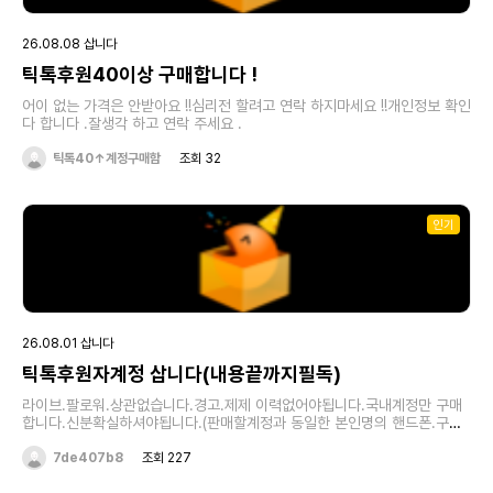
26.08.08 삽니다
틱톡후원40이상 구매합니다 !
어이 없는 가격은 안받아요 !!심리전 할려고 연락 하지마세요 !!개인정보 확인
다 합니다 .잘생각 하고 연락 주세요 .
틱톡40↑계정구매함
조회 32
인기
26.08.01 삽니다
틱톡후원자계정 삽니다(내용끝까지필독)
라이브.팔로워.상관없습니다.경고.제제 이력없어야됩니다.국내계정만 구매
합니다.신분확실하셔야됩니다.(판매할계정과 동일한 본인명의 핸드폰.구매
대금받을 본인명의계좌)현재 틱톡은 한국에서는 시청자나 사용자수가 가파
른속도로 감소하는추세입니다.따라서 틱톡계정의 판매가격은 계속 하락하고
7de407b8
조회 227
있습니다.판매하는사람들은 본인이 얼마를 투자했으니 어느정도는 받아야