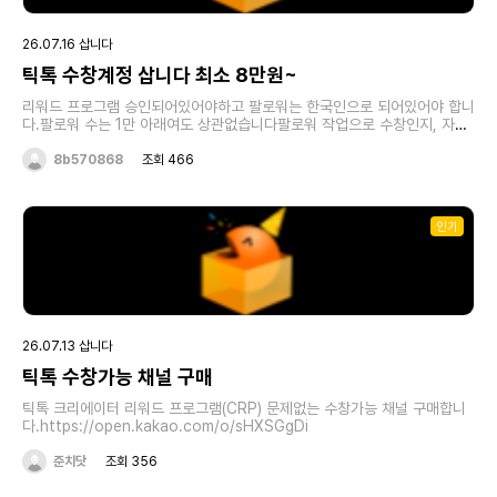
자계정과 연락처.계좌번호가 동일해야되며 40레벨이상은 추가로. 신분이
동일해야 거래됩니다.위의 내용에 동의하고 판매하실분들은 아래 링크를 클
릭하시고 채팅주세요.참고로 흥정은 절대안합니다.위의 가격표대로 판매하
26.07.16 삽니다
실분만. 채팅주세요https://open.kakao.com/o/smw3poEi계정판매후
간혹 회수해가는 도둑넘들 있던데 절대 합의 없이 법절차대로 진행되니 잘생
틱톡 수창계정 삽니다 최소 8만원~
각하시고 판매하셨으면 합니다..(현재3명고소해서 두명은 형사벌금300만
원처벌받았고 별개로민사손해배상300만원 지급명령받았고 한명은 다수의
리워드 프로그램 승인되어있어야하고 팔로워는 한국인으로 되어있어야 합니
피해자가 있어 현재 대구교도소에 수감중입니다)이런 불미스러운상황은 안
다.팔로워 수는 1만 아래여도 상관없습니다팔로워 작업으로 수창인지, 자력
만드는게 좋습니다.절대 선처 없고 합의없습니다.
수창인지 알려주세요!오픈채팅으로 계정 제시해주시면계정 상태에 따라 최
소 8만원 이사응로 쳐드리겠습니다위반사항이나 자격박탈 영상이 1개라도
8b570868
조회 466
있으면 사전에 얘기해주세요https://open.kakao.com/o/sxUbKdEi
인기
26.07.13 삽니다
틱톡 수창가능 채널 구매
틱톡 크리에이터 리워드 프로그램(CRP) 문제없는 수창가능 채널 구매합니
다.https://open.kakao.com/o/sHXSGgDi
준치닷
조회 356