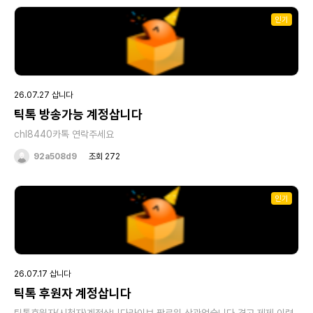
된다는 생각을 많이들 하시는데..본인들이 투자한만큼 라이브방송을 보면서
호스트들에게 그에 상응하는 대접을 받았을거라 생각합니다.본인투자금액만
인기
생각하면서 그에 해당하는만큼 누릴꺼 다 누리고 또 받을만큼받고 판매하고
싶다는건 그냥계속 가지고 있고싶다는거겠죠..예를들어 천만원짜리 양주를
구매해서 양주는 다마셔놓고 양주병만 파는데 내가 천만원주고산 양주니까.
양주병은 백만원에 판매한다? 누가 그걸 구매할사람있을까요?본인이 계정
에 투자한만큼의 대접은 이미 호스트들에게 충분히 받았다고 생각합니다,본
인이 투자한금액만 고집할려면 그렇게 인정해주는 분에게 판매하시면됩니
다.진짜 틱톡을 접고 현생으로 돌아가실분은 투자한금액 생각안하고 훌훌털
26.07.27 삽니다
고 접으시더라구요..저는 저렴하게 구매할생각입니다.틱톡계정은 시세라는
게 전혀없습니다.시세타령하실분은 뒤로가기누르시면됩니다.저는 심심할때
틱톡 방송가능 계정삽니다
방송볼려고 구매하는거라 굳이 비싸게 구매할이유 없습니다.구매못하면 그
냥 새로만들어서 천천히 재미삼아 하면되니까요.-------틱톡 후원자 레벨별
chl8440카톡 연락주세요
구매가격표-------37이하계정은. 구매하지않습니다.,어차피 틱톡에서 전용
혜택프리미엄이 전혀없기때문에 구매하지않습니다.38레벨 25만원39레벨
92a508d9
조회 272
30만원40레벨 60만원 (40레벨부터는 전용 아이탬이 있어서 39레벨과
40레벨 가격차이는 있을수밖에 없습니다)(또한 40.41.42레벨은 전용아이
탬이 동일하기때문에 40레벨 구매하는게 41,42레벨을 구매할이유가 없다
인기
고 봅니다).43레벨 150만원 (43부터 44.45는 동일한 전용아이탬이기때
문에 44,45는 패스합니다. 43레벨은 40.41.42레벨에 없는 전용아이탬이
있기때문에 구매가격차이가 있을수밖에 없습니다)46레벨 400만원 (위에
서술한내용참고하시면 이해하시기 빠르실거예요 )모든거래는 본인확인후 거
래가 진행됩니다.39레벨 이상 판매자계정과 연락처.계좌번호가 동일해야되
며 40레벨이상은 추가로. 신분이 동일해야 거래됩니다.위의 내용에 동의하
고 판매하실분들은 아래 링크를 클릭하시고 채팅주세요.참고로 흥정은 절대
26.07.17 삽니다
안합니다.위의 가격표대로 삽니
다.https://open.kakao.com/o/sak7ZLGi계정판매후 간혹 회수해가는
틱톡 후원자 계정삽니다
도둑넘들 있던데 절대 합의 없이 법절차대로 진행되니 잘생각하시고 판매하