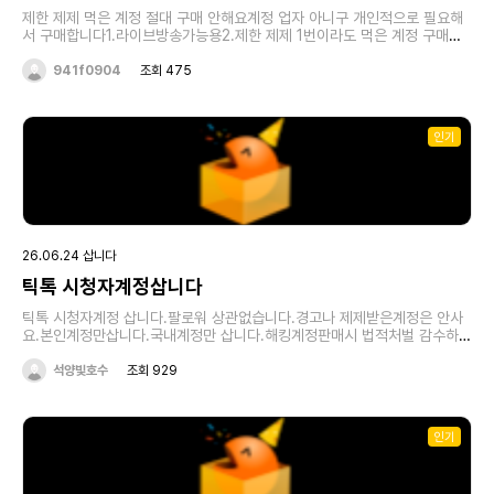
제한 제제 먹은 계정 절대 구매 안해요계정 업자 아니구 개인적으로 필요해
서 구매합니다1.라이브방송가능용2.제한 제제 1번이라도 먹은 계정 구매안
합니다3.비싼 레벨계정 구매안해요 그냥 라이브방송만 가능한 계정이면됩니
다4.27년 05월 01일까지 글 계속 유지할거며판매하실분들은 글 오래됐다
941f0904
조회 475
하여 연락 피하지마시고그냥 아래번호로 문자 연락주세요전화는 못 받아요
꼭 문자로주세요(문자 주실때 계정정보(링크) 또는 가격 같이 주시면 빠를것
같아요)010-구팔1육-91구공
인기
26.06.24 삽니다
틱톡 시청자계정삽니다
틱톡 시청자계정 삽니다.팔로워 상관없습니다.경고나 제제받은계정은 안사
요.본인계정만삽니다.국내계정만 삽니다.해킹계정판매시 법적처벌 감수하셔
야됩니다.틱톡 계정 매입 단가표38레벨 3539레벨 4540레벨 6041레벨
75판매하실분은 아래링크 클릭하시면됩니다
석양빛호수
조회 929
https://open.kakao.com/o/sZwvbuzi
인기