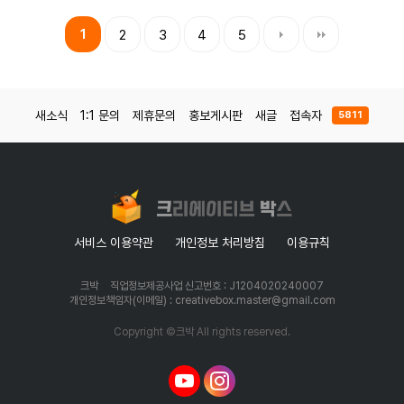
1
2
3
4
5
새소식
1:1 문의
제휴문의
홍보게시판
새글
접속자
5811
서비스 이용약관
개인정보 처리방침
이용규칙
크박
직업정보제공사업 신고번호 : J1204020240007
개인정보책임자(이메일) : creativebox.master@gmail.com
Copyright ©크박 All rights reserved.