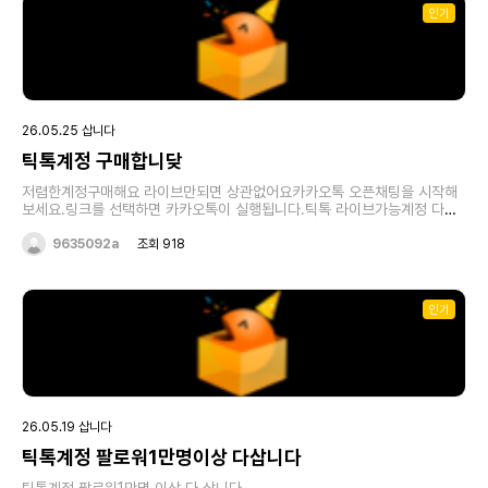
10~15만원정도받을수 있습니다.비싸게 판매하실분들은 그냥 이글 보지마
인기
시고 본인이 직접파시면 됩니다.싸게라도 파시고 떠나실분들만 보시면. 됩니
다.반드시 계정양도계약서 작성하셔야됩니다.가끔 사기꾼들이 판매하고 다
시 되찾아가는 경우가 있어서 경찰서 왔다갔다하기도 이제는 귀찮네요.,후원
자레벨36이하는 구매하지않습니다.구매가격은 아래와 같습니다.이보다 더
받으실분들은 직접 판매하시면됩니다.팔로워 많든적든 상관없습니다.오로지
후원자레벨만 보고 구매합니다.경고.제제 1회라도 받은 전력이 있는계정은
구매하지 않으며 속이고 판매했을시 사기죄가 성립될수 있습니다.외국계정.
26.05.25 삽니다
본인명의 계정이 아닌경우 구매하지않습니다.계정본인명, 판매하실때 입금
받으실 예금주명이 동일해야하며 핸드폰명의또한 동일해야됩니다.■틱톡 레
틱톡계정 구매합니닺
벨별 구매가격■36레벨. 25만원37레벨 27만원38레벨 31만원39레벨
36만원40레벨 45만원41레벨 55만원42레벨 70만원43레벨 90만원44
저렴한계정구매해요 라이브만되면 상관없어요카카오톡 오픈채팅을 시작해
레벨 120만원45레벨 170만원46레벨. 250만원이금액보다 더받으시고
보세요.링크를 선택하면 카카오톡이 실행됩니다.틱톡 라이브가능계정 다삽
싶다면 본인이 직접 판매하시면됩니다계정판매시바로템으로 거래만 가능합
니다https://open.kakao.com/o/siDV4zwi
니다.판매하실분은 아래 링크 클릭해주세요
9635092a
조회 918
https://open.kakao.com/o/sOylvqxi
인기
26.05.19 삽니다
틱톡계정 팔로워1만명이상 다삽니다