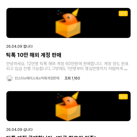
2738렙3239렙 4040렙 5041렙 6542렙 7543렙 10044렙 15046
렙 250판매시 계정양도.양수계약서필수 작성합니다.(판매후 차후 문제발생
시 법적처리합니다)계정판매하실분들은. 아래 링크로 자세한내용 꼭 적어서
인기
연락주세요.1.판매할계정 (전화번호인지.구글인지.네이버인지 꼭 말해주셰야
됩니다) 인증계정은 안삽니다.2판매할계정 후원자 레벨 꼭 말해주셔야됩니
다.3.제제받은계정은 판매하실생각 안하시는게 좋아요.4.국내계정인지 .외
국계정인지 꼭 말해주셔야됩니다.5.해킹계정.인증계정.고객번호 있는계정
전부 안사요.6.본인확인 꼭 해야됩니다.(판매금액 입금하는 계좌와 본인인
증필수로 동일한지 확인합니다)https://open.kakao.com/o/s9aoZOpi
여기로 판매하실분은 연락주세요
26.04.09 팝니다
틱톡 10만 해외 계정 판매
안녕하세요. 12만명 틱톡 해외 계정 60만원에 판매합니다. 계정 양도 완료
되고 입금 진행 가능합니다.그밖에도 1만명부터 몇십만명까지 저렴하게 판
매 중입니다. 편하게 문의 부탁드립니
다.https://open.kakao.com/o/spaVB99g
인스타o페이스북o틱톡계정판매
조회 1,160
인기
26.04.09 삽니다