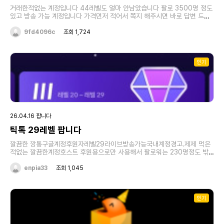
거래한적없는 계정입니다 44레벨도 얼마 안남았습니다 팔로 3500명 정도
있고 방송 가능 계정입니다 가격먼저 적어서 쪽지 해주시면 바로 답변 드릴
게요 감사합니다
9fd4096c
조회 1,724
인기
26.04.16 팝니다
틱톡 29레벨 팝니다
깔끔한 깡통구글계정후원자레벨29라이브방송가능국내계정경고.제제 먹은
적없는 깔끔한계정호스트 후원용으로만 사용해서 팔로워는 230명정도 밖
에 안됩니다.그냥 현복할려고 아주 저렴하게 판매합니다25 만원에 판매합
니다.자세한 문의는 아래 링크 클릭하시면됩니
enpia33
조회 1,045
다.https://open.kakao.com/o/sZuIcLmi
인기