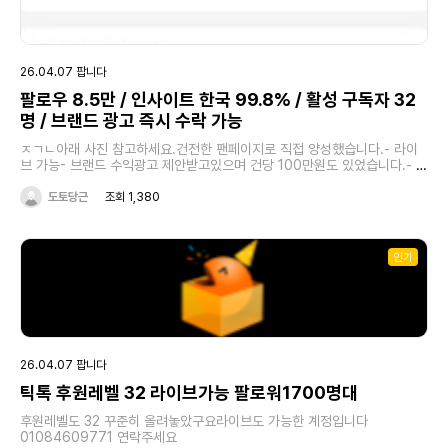
26.04.07 팝니다
팔로우 8.5만 / 인사이트 한국 99.8% / 활성 구독자 32
명 / 브랜드 광고 즉시 수락 가능
ㅈㄱㄴ아래 사진 참고하세요.건전한 팬페이지로 직접 양성했습니다.- 라이
브 가능- 브랜드 수익광고 제안받고있으며 건당 100만원도 있었습니다.- 수
익 관련 기능 다 풀려있습니다.- 현재 월마다 정산받는 구독자도 활성화되어
있습니다.문의 많을거 같은데 시세 생각해서 편하게 연락주세
도토당근
조회 1,380
요.https://open.kakao.com/o/sIGYP0di
인기
26.04.07 팝니다
틱톡 후원레벨 32 라이브가능 팔로워1700명대
후원레벨도 32 꾸준히 올려놓았구요라이브도 가능한 계정입니다
01084609771 연락주세요