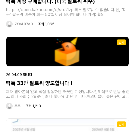
틱톡 계정 구매합니다. (미국 팔로워 위주)
https://open.kakao.com/o/stc2Izpi최소 팔로워 수 없습니다.단, "미
국" 팔로워 비중이 최소 50% 이상 되어야 합니다.가격: 협의
7fc407e0
조회 1,065
인기
26.04.09 팝니다
틱톡 33만 팔로워 양도합니다 !
제재 받아본적 없고 직접 활동하던 깨끗한 계정입니다.전체적으로 반응 좋았
고 최다 조회수 299만, 최다 좋아요 31만 입니다.해외비율이 높은 편이고,
장기간 활동을 안하게 되어서 정리해봅니다.팔로워 : 330,000좋아요 :
5,000,000가격 : 협의구매 의향 있으신 분들 아래 오픈채팅으로 연락 남
쿠쿠
조회 1,213
겨주세요.가격은 제시 부탁드립니다
^^https://open.kakao.com/o/sgwidDni
인기