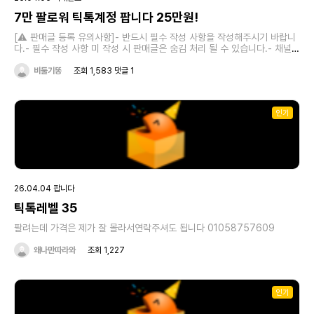
7만 팔로워 틱톡계정 팝니다 25만원!
[⚠️ 판매글 등록 유의사항]- 반드시 필수 작성 사항을 작성해주시기 바랍니
다.- 필수 작성 사항 미 작성 시 판매글은 숨김 처리 될 수 있습니다.- 채널
정보 관련 허위 작성의 책임은 '작성자'에게 있습니다. 원활한 거래를 위해서
비둘기똥
조회 1,583 댓글 1
정확한 내용을 작성해주시기 바랍니다.[❗필수 작성 사항]1. 계정명 :2. 팔로
워 수 : 71,4623. 매매가 : 250,0004. 안전거래 가능 여부 : 계좌입금5.
라방 가능 여부 : o6. 거래 문의 연락처 (이메일 주소/오픈카톡방 링크 등) :
카톡 오픈채팅방으로 연락주세요!카카오톡 오픈채팅을 시작해 보세요.링크
인기
를 선택하면 카카오톡이 실행됩니다.[✅ 기타 작성 사항]
26.04.04 팝니다
틱톡레벨 35
팔려는데 가격은 제가 잘 몰라서연락주셔도 됩니다 01058757609
왜나만따라와
조회 1,227
인기