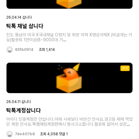
26.04.14 삽니다
틱톡 채널 삽니다
인도 똥남아 미국 X국내채널 O정지 및 위반 이력 X영상삭제X (비공개는 가
능)팔로워 1만이상(8~9000대 가
능)https://open.kakao.com/o/s3PT4iqi
93fb0914
조회 1,414
인기
26.04.11 삽니다
틱톡계정삽니다
아이디 인증계정은 안삽니다.아래 시세보다 비싼건 안사요.경고등 제제 먹었
던 계정 안사요.톡햌해킹계정판매시 형사고소합니다.팔로워 없어서 상관없
습니다.좋아요 없어도 상관없습니다.방송용으로 구매하는게 아니라 라이브
상관없습니다.틱톡 후원자레벨 35이상삽니다.35렙 2036렙2337렙
7de407b8
조회 4,058 댓글 1