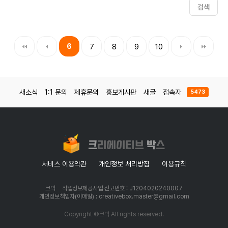
검색
6
7
8
9
10
새소식
1:1 문의
제휴문의
홍보게시판
새글
접속자
5473
서비스 이용약관
개인정보 처리방침
이용규칙
크박
직업정보제공사업 신고번호 : J1204020240007
개인정보책임자(이메일) : creativebox.master@gmail.com
Copyright ©크박 All rights reserved.