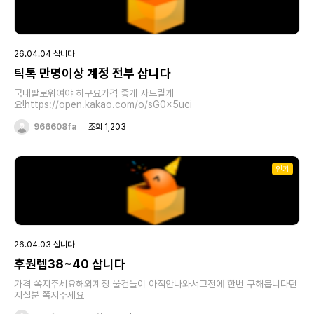
26.04.04 삽니다
틱톡 만명이상 계정 전부 삽니다
국내팔로워여야 하구요가격 좋게 사드릴게
요!https://open.kakao.com/o/sG0x5uci
966608fa
조회 1,203
인기
26.04.03 삽니다
후원렙38~40 삽니다
가격 쪽지주세요해외계정 물건들이 아직안나와서그전에 한번 구해봅니다던
지실분 쪽지주세요