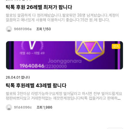
틱톡 후원 26레벨 최저가 팝니다
팔로잉 깔끔하게 다 정리해놨습니다.팔로워만 38명 남겨놨습니다.계정이
깔끔하고 매너있게 사용해 이용하시기 좋습니다.15만 원.에 팝니다.
966f096a
조회 1,150
인기
26.04.01 팝니다
틱톡 후원레벨 43레벨 팝니다
팔로워 3천이상 라방가능하구요계정 밀어달라고 하시면 전부 밀어드릴게요
평판바쁘지않고 거래한적없는 깨끗한계정입니다틱톡 접을거라고 판매하는
거구요 순수하게 돈 태워서 올린계정입니다가격은 쪽지나 댓글 남겨주세요
감사합니다
9fd4096c
조회 1,986