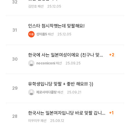
32
김민호
패션
25.12.05
인스타 첨시작햇는데 맞팔해요!
31
성이름5
패션
25.12.05
한국에 사는 일본여성이에요 (친구나 맞팔하실분~!)
+2
30
noconiconi
패션
25.09.25
유학생입니당 맞팔 + 좋반 해요!!! :))
29
제로사이다콜랑
패션
25.09.21
한국사는 일본여자입니당 바로 맞팔 갑니당~~~ (niconico_gram_yua)
+1
28
미우미우
패션
25.09.12