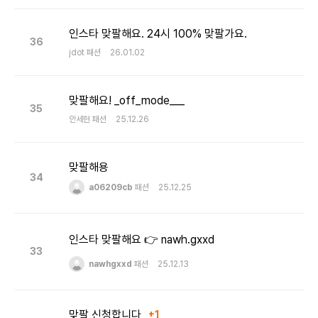
인스타 맞팔해요. 24시 100% 맞팔가요.
36
jdot
패션
26.01.02
맞팔해요! _off_mode___
35
안세현
패션
25.12.26
맞팔해용
34
a06209cb
패션
25.12.25
인스타 맞팔해요 👉 nawh.gxxd
33
nawhgxxd
패션
25.12.13
맞팔 신청합니다
+1