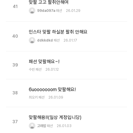
맞팔 고고 팔취안해여
41
99da097a
패션
26.01.29
인스타 맞팔 하실분 팔취 안해요
40
ddkkdkd
패션
26.01.17
패션 맞팔해요~!
39
수빈
패션
26.01.12
6uooooooom 맞팔해요!
38
최오키
패션
26.01.09
맞팔해용!!(일상 계정입니당)
37
고래밥
패션
26.01.03