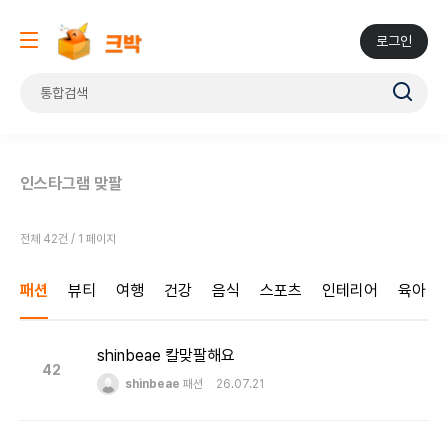
로그인
인스타그램 맞팔
전체 42건 / 1 페이지
패션
뷰티
여행
건강
음식
스포츠
인테리어
육아
shinbeae 칼맞팔해요
42
shinbeae
패션
26.07.21