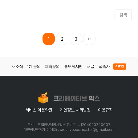
검색
1
2
3
새소식
1:1 문의
제휴문의
홍보게시판
새글
접속자
4812
서비스 이용약관
개인정보 처리방침
이용규칙
크박
직업정보제공사업 신고번호 : J1204020240007
개인정보책임자(이메일) : creativebox.master@gmail.com