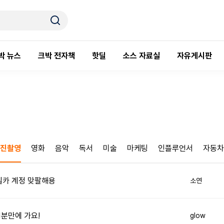
박 뉴스
크박 전자책
핫딜
소스 자료실
자유게시판
진촬영
영화
음악
독서
미술
마케팅
인플루언서
자동차
셀카 계정 맞팔해용
소연
1분만에 가요!
glow