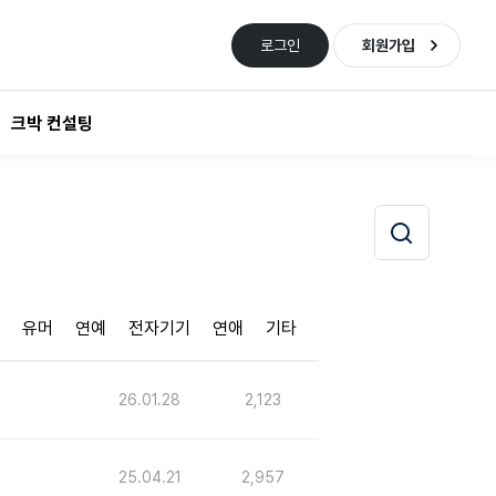
로그인
회원가입
크박 컨설팅
유머
연예
전자기기
연애
기타
26.01.28
2,123
25.04.21
2,957