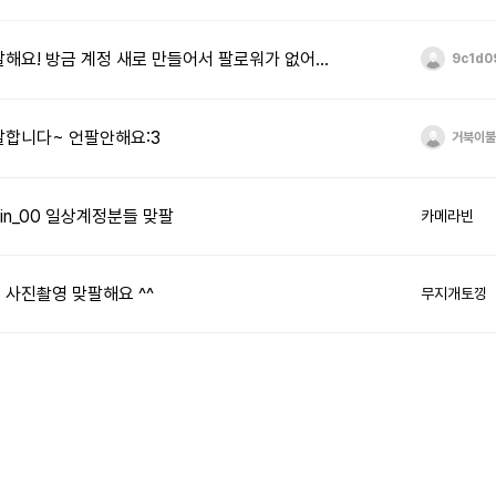
인스타 맞팔해요! 방금 계정 새로 만들어서 팔로워가 없어요ㅜㅜㅜㅜ
9c1d0
팔합니다~ 언팔안해요:3
거북이불
bin_00 일상계정분들 맞팔
카메라빈
117 사진촬영 맞팔해요 ^^
무지개토낑