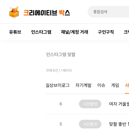
유튜브
인스타그램
채널/계정 거래
구인구직
크
인스타그램 맞팔
전체 6건 / 1 페이지
인테리어
육아
펫
일상브이로그
자기계발
이슈
게임
사
여자 거울
6
사진촬영
맞팔 좋반 
5
사진촬영