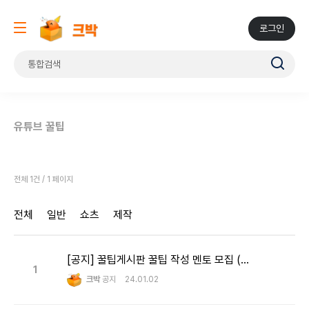
로그인
유튜브 꿀팁
전체 1건 / 1 페이지
전체
일반
쇼츠
제작
[공지] 꿀팁게시판 꿀팁 작성 멘토 모집 (원고료 지급)
1
크박
공지
24.01.02