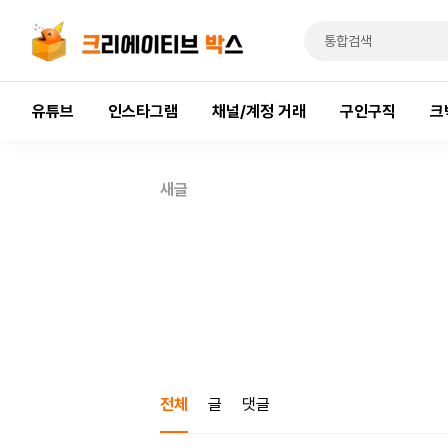
유튜브
인스타그램
채널/계정 거래
구인구직
크
새글
전체
글
댓글