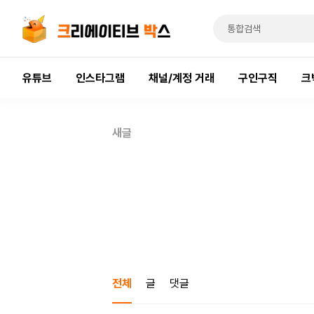
유튜브
인스타그램
채널/계정 거래
구인구직
크
새글
전체
글
댓글