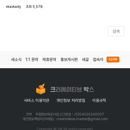
정보 관련 허위 작성의 책임은 '작성자'에게 있습니다. 원활한 거래를 위해서
vkavkady
조회 5,578
정확한 내용을 작성해주시기 바랍니다. [❗필수 작성 사항] 1. 페이지명 : - 2.
팔로워 수 : 5,000명 3. 매매가 : 30만원(협의가능) 4. 안전거래 가능 여부
: 가능 5. 거래 문의 연락처 (이메일 주소/오픈카톡방 링크 등) :
bestaccount2024@gmail.com → 연락은 크박 쪽지 기능 혹은 이메
일, 오픈카톡방을 통해 진행하시면 됩니다. [✅ 기타 작성 사항] 추가로 작성
검색
해주시고 싶은 내용이 있으면 적어주시기 바랍니다.
새소식
1:1 문의
제휴문의
홍보게시판
새글
접속자
5249
서비스 이용약관
개인정보 처리방침
이용규칙
크박
직업정보제공사업 신고번호 : J1204020240007
개인정보책임자(이메일) : creativebox.master@gmail.com
Copyright ©크박 All rights reserved.