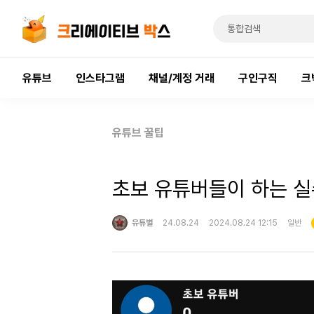
유튜브
인스타그램
채널/계정 거래
구인구직
크
유튜브 꿀팁
초보 유튜버들이 하는 실수
유튜별
24.08.24
2024.08.24 12:15
일반