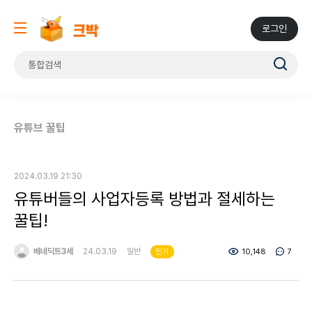
로그인
유튜브 꿀팁
2024.03.19 21:30
유튜버들의 사업자등록 방법과 절세하는
꿀팁!
베네딕트3세
24.03.19
일반
10,148
7
인기