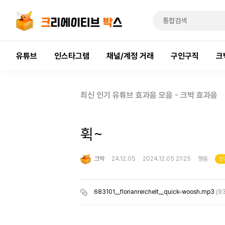
유튜브
인스타그램
채널/계정 거래
구인구직
크
최신 인기 유튜브 효과음 모음 - 크박 효과음
휙~
크박
24.12.05
2024.12.05 21:25
행동
인
683101__florianreichelt__quick-woosh.mp3
(9