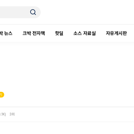
박 뉴스
크박 전자책
핫딜
소스 자료실
자유게시판
기
3.1K)
3회