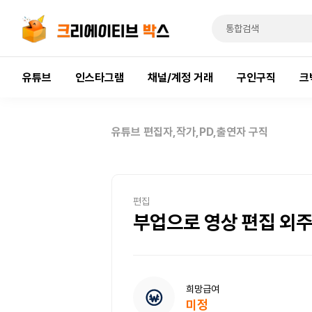
유튜브
인스타그램
채널/계정 거래
구인구직
크
유튜브 편집자,작가,PD,출연자 구직
편집
부업으로 영상 편집 외
희망급여
미정