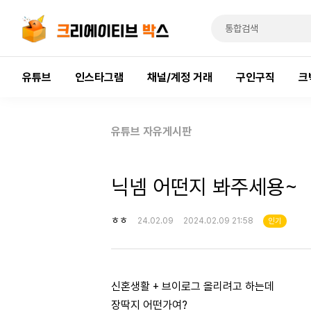
유튜브
인스타그램
채널/계정 거래
구인구직
크
유튜브 자유게시판
닉넴 어떤지 봐주세용~
ㅎㅎ
24.02.09
2024.02.09 21:58
인기
신혼생활 + 브이로그 올리려고 하는데
장딱지 어떤가여?