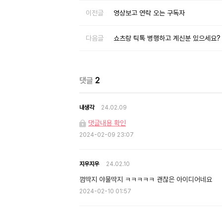
이전글
영상보고 연락 오는 구독자
다음글
쇼츠랑 틱톡 병행하고 계신분 있으세요?
댓글
2
내생각
24.02.09
댓글내용 확인
2024-02-09 23:07
지우지우
24.02.10
껌딱지 야물딱지 ㅋㅋㅋㅋㅋ 괜찮은 아이디어네요
2024-02-10 01:57