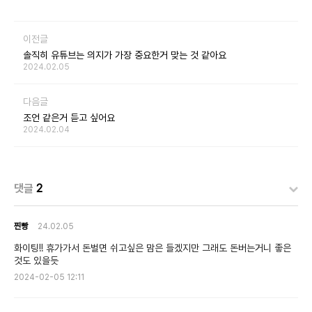
이전글
솔직히 유튜브는 의지가 가장 중요한거 맞는 것 같아요
2024.02.05
다음글
조언 같은거 듣고 싶어요
2024.02.04
댓글
2
찐빵
24.02.05
화이팅!! 휴가가서 돈벌면 쉬고싶은 맘은 들겠지만 그래도 돈버는거니 좋은
것도 있을듯
2024-02-05 12:11