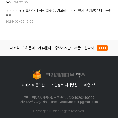
ㅇㅇ
24.02.05
ㅋㅋㅋㅋㅋㅋ 휴가가서 삼성 화장품 광고라니 ㄷㄷ 역시 연예인은 다르군요
ㅎㅎ
2024-02-05 19:09
새소식
1:1 문의
제휴문의
홍보게시판
새글
접속자
5681
서비스 이용약관
개인정보 처리방침
이용규칙
크박
직업정보제공사업 신고번호 : J1204020240007
개인정보책임자(이메일) : creativebox.master@gmail.com
Copyright ©크박 All rights reserved.