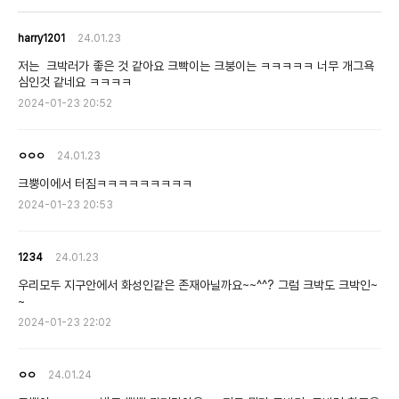
harry1201
24.01.23
저는 크박러가 좋은 것 같아요 크빡이는 크붕이는 ㅋㅋㅋㅋㅋ 너무 개그욕
심인것 같네요 ㅋㅋㅋㅋ
2024-01-23 20:52
ㅇㅇㅇ
24.01.23
크뿡이에서 터짐ㅋㅋㅋㅋㅋㅋㅋㅋㅋ
2024-01-23 20:53
1234
24.01.23
우리모두 지구안에서 화성인같은 존재아닐까요~~^^? 그럼 크박도 크박인~
~
2024-01-23 22:02
ㅇㅇ
24.01.24