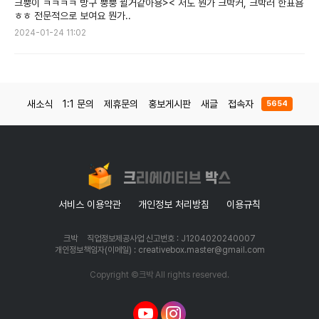
크뿡이 ㅋㅋㅋㅋ 방구 뿡뿡 뀔거같아용>< 저도 뭔가 크박커, 크박러 한표욤
ㅎㅎ 전문적으로 보여요 뭔가..
2024-01-24 11:02
새소식
1:1 문의
제휴문의
홍보게시판
새글
접속자
5654
서비스 이용약관
개인정보 처리방침
이용규칙
크박
직업정보제공사업 신고번호 : J1204020240007
개인정보책임자(이메일) : creativebox.master@gmail.com
Copyright ©크박 All rights reserved.