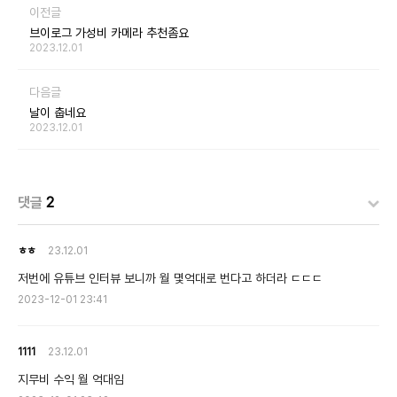
이전글
브이로그 가성비 카메라 추천좀요
2023.12.01
다음글
날이 춥네요
2023.12.01
댓글
2
ㅎㅎ
23.12.01
저번에 유튜브 인터뷰 보니까 월 몇억대로 번다고 하더라 ㄷㄷㄷ
2023-12-01 23:41
1111
23.12.01
지무비 수익 월 억대임