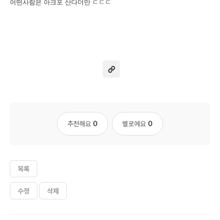
어떤사람은 아크포 산다더만 ㄷㄷㄷ
추천해요
0
별로에요
0
목록
수정
삭제