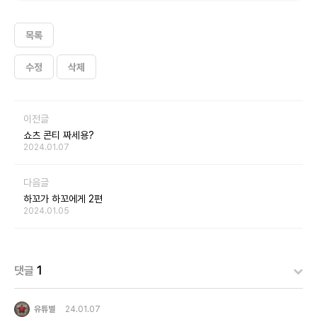
목록
수정
삭제
이전글
쇼츠 콘티 짜세용?
2024.01.07
다음글
하꼬가 하꼬에게 2편
2024.01.05
댓글
1
유튜별
24.01.07