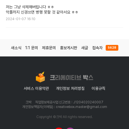
저는 그냥 삭제해버립니다 ㅎㅎ
악플까지 신경쓰면 병행 못할 것 같아서요 ㅎㅎ
2024-01-07 16:10
새소식
1:1 문의
제휴문의
홍보게시판
새글
접속자
5628
서비스 이용약관
개인정보 처리방침
이용규칙
크박
직업정보제공사업 신고번호 : J1204020240007
개인정보책임자(이메일) : creativebox.master@gmail.com
Copyright ©크박 All rights reserved.