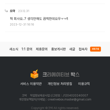
으갹
23.12.31
헉 회사요..? 생각만해도 끔찍한데요우ㅜㅜ!!
2023-12-31 16:16
새소식
1:1 문의
제휴문의
홍보게시판
새글
접속자
4616
서비스 이용약관
개인정보 처리방침
이용규칙
크박
직업정보제공사업 신고번호 : J1204020240007
개인정보책임자(이메일) : creativebox.master@gmail.com
Copyright ©크박 All rights reserved.