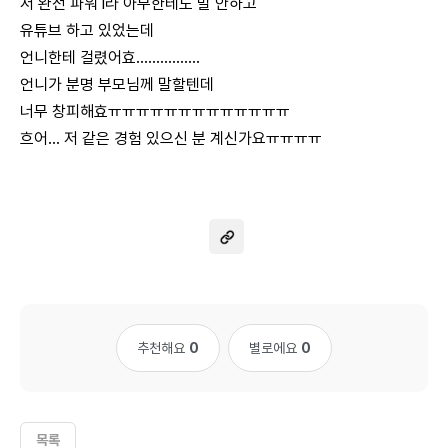
저 완전 파워 i라 아무한테도 말 안하고
유튜브 하고 있었는데
언니한테 걸렸어효................
언니가 분명 부모님께 말할텐데
너무 창피해효ㅠㅠㅠㅠㅠㅠㅠㅠㅠㅠㅠㅠㅠ
흐어... 저 같은 경험 있으신 분 계신가요ㅠㅠㅠㅠ
추천해요
0
별로에요
0
목록