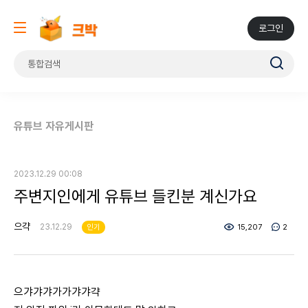
로그인
유튜브 자유게시판
2023.12.29 00:08
주변지인에게 유튜브 들킨분 계신가요
으갹
23.12.29
인기
15,207
2
으갸갸갸가가갸갸갹