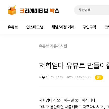
유튜브
인스타그램
채널/계정 거래
구인구직
크
유튜브 자유게시판
저희엄마 유뷰트 만들어
나무리
24.04.15
2024.04.15 08:35
인기
저희엄마가 요리하는걸 좋아하십니다.
그리고 봄만되면 나물캐러도 자주다니시고 , 그