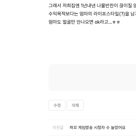
그래서 저희집엔 1년내낸 나물반찬이 끊이질 
수익목적보다는 엄마의 라이프스타일(?)을 
엄마도 얼굴만 안나오면 ok라고...ㅎㅎ
수정
삭제
이전글
하꼬 게임방송 시청자 수 늘었어요