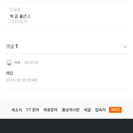
다음글
헉 곧 출근..!
2023.12.21
댓글
1
마왕
23.12.23
에압
2023-12-23 15:48
새소식
1:1 문의
제휴문의
홍보게시판
새글
접속자
5622