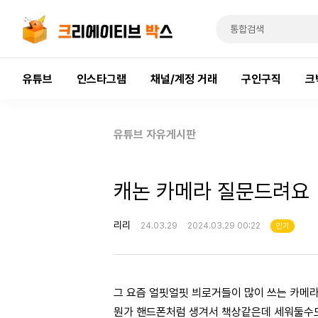
유튜브
인스타그램
채널/계정 거래
구인구직
크
유튜브 자유게시판
캐논 카메라 질문드려요
리리
24.03.29
2024.03.29 00:22
인기
그 요즘 얼핏얼핏 븨로거들이 많이 쓰는 카메라
뭔가 핸드폰처럼 생겨서 책상같은데 세워둘수