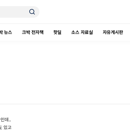
박 뉴스
크박 전자책
핫딜
소스 자료실
자유게시판
인데..
도 있고