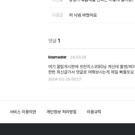
다음글
저 닉넴 바꿨어요
댓글
1
kissmaster
24.03.29
여기 꿀팁게시판에 프란치스코90님 계신데 촬영/제
한번 최신글가서 댓글로 여쭤보시는게 제일 빠를듯요
2024-03-29 00:27
서비스 이용약관
개인정보 처리방침
이용규칙