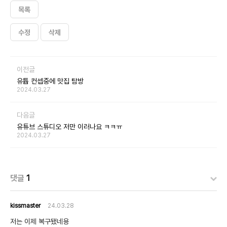
목록
수정
삭제
이전글
유튭 컨셉중에 맛집 탐방
2024.03.27
다음글
유튜브 스튜디오 저만 이러나요 ㅋㅋㅠ
2024.03.27
댓글
1
kissmaster
24.03.28
저는 이제 복구됐네용