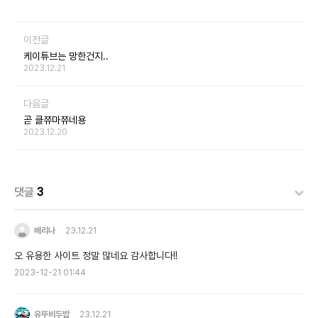
이전글
케이튜브는 망한건지..
2023.12.21
다음글
곧 클쮸마쮸네용
2023.12.20
댓글
3
배리나
23.12.21
오 유용한 사이트 정말 많네요 감사합니다!!
2023-12-21 01:44
유뚜비두밥
23.12.21