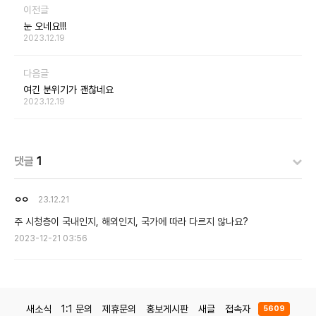
이전글
눈 오네요!!!
2023.12.19
다음글
여긴 분위기가 괜찮네요
2023.12.19
댓글
1
ㅇㅇ
23.12.21
주 시청층이 국내인지, 해외인지, 국가에 따라 다르지 않나요?
2023-12-21 03:56
새소식
1:1 문의
제휴문의
홍보게시판
새글
접속자
5609