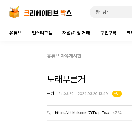
유튜브
인스타그램
채널/계정 거래
구인구직
크
유튜브 자유게시판
노래부른거
찐빵
24.03.20
2024.03.20 13:49
인기
https://vt.tiktok.com/ZSFugJToU/
472회