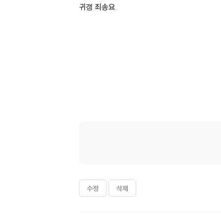
귀갱 죄송요
수정
삭제