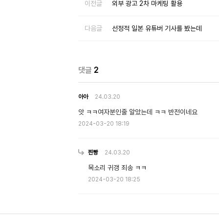
이전글
외부 광고 2차 마케팅 활용
다음글
선정적 일본 유튜버 기사를 봤는데
댓글
2
아아
24.03.20
앗 ㅋㅋ여자분인줄 알았는데 ㅋㅋ 반전이네요
2024-03-20 18:19
찐빵
24.03.20
목소리 귀갱 죄송 ㅋㅋ
2024-03-20 18:25