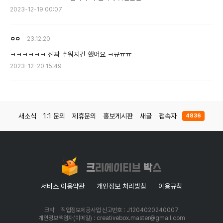
2023-12-19 00:07
ㅇㅇ
23.12.20
ㅋㅋㅋㅋㅋㅋ 진짜 추워지긴 했어요 ㅋ큐ㅠㅠ
2023-12-20 15:49
새소식
1:1 문의
제휴문의
홍보게시판
새글
접속자
4836
서비스 이용약관
개인정보 처리방침
이용규칙
크박
직업정보제공사업 신고번호 : J1204020240007
개인정보책임자(이메일) : creativebox.master@gmail.com