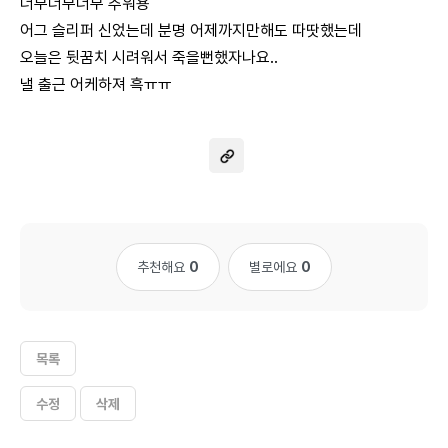
너무너무너무 추워용
어그 슬리퍼 신었는데 분명 어제까지만해도 따땃했는데
오늘은 뒷꿈치 시려워서 죽을뻔했자나요..
낼 출근 어케하져 흑ㅠㅠ
추천해요
0
별로에요
0
목록
수정
삭제