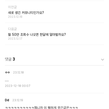
이전글
새로 생긴 커뮤니티인가요?
2023.12.18
다음글
월 50만 조회수 나오면 한달에 얼마벌까요?
2023.12.17
댓글
3
ㅇㅇ
23.12.18
....
2023-12-18 00:07
Dd
23.12.19
ㅋㅋㅋㅋㅋㅋㅋㅋㅋㅋ뭡니까 이 뻘하게 웃긴글은ㅋㅋㅋ