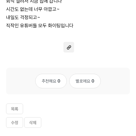
회식 걸려서 지금 집에 갑니다
시간도 없는데 너무 아깝고~
내일도 걱정되고~
직작인 유튜버들 모두 화이팅입니다
추천해요
0
별로에요
0
목록
수정
삭제