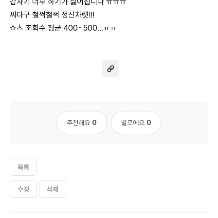
갑자기 너무 하기가 싫어집니다 ㅠㅠㅠ
싸다구 철썩철썩 정신차렷!!!
쇼츠 조회수 평균 400~500...ㅠㅠ
추천해요
0
별로에요
0
목록
수정
삭제