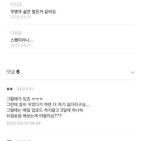
이전글
무명의 삶은 힘든거 같아요
2024.03.01
다음글
스팸이라니...
2024.03.01
댓글
6
ㅍㅍ
24.03.01
그럴때가 있죠 ㅠㅠㅠ
그런데 잠쉬 쉬었다가 하면 더 하기 싫더라구요...
그럴때는 매일 업로드 하지말고 3일에 하나씩
쉬엄슁엄 해보는게 어떨까요???
2024-03-01 09:49