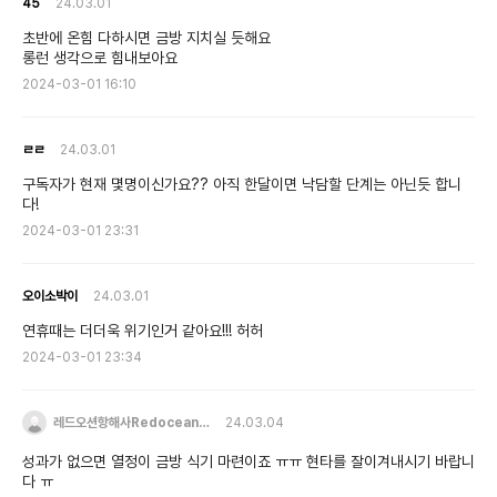
45
24.03.01
초반에 온힘 다하시면 금방 지치실 듯해요
롱런 생각으로 힘내보아요
2024-03-01 16:10
ㄹㄹ
24.03.01
구독자가 현재 몇명이신가요?? 아직 한달이면 낙담할 단계는 아닌듯 합니
다!
2024-03-01 23:31
오이소박이
24.03.01
연휴때는 더더욱 위기인거 같아요!!! 허허
2024-03-01 23:34
레드오션항해사Redocean…
24.03.04
성과가 없으면 열정이 금방 식기 마련이죠 ㅠㅠ 현타를 잘이겨내시기 바랍니
다 ㅠ