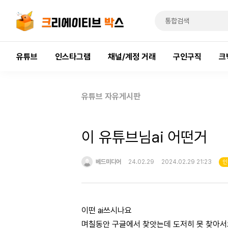
유튜브
인스타그램
채널/계정 거래
구인구직
크
유튜브 자유게시판
이 유튜브님ai 어떤거
베드미디어
24.02.29
2024.02.29 21:23
인
이떤 ai쓰시나요
며칠동안 구글에서 찾앗는데 도저히 못 찾아서