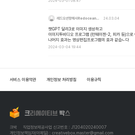
2024-03-01 08:47
레드오션항해사Redocean…
24.03.04
챗GPT 달리3로 이미지 생성하고
이미지투비디오 프로그램 (런웨이젠-2, 피카 등)으로
나머지 효과는 영상편집프로그램의 효과 같습ㄴ다
2024-03-04 19:44
서비스 이용약관
개인정보 처리방침
이용규칙
크박
직업정보제공사업 신고번호 : J1204020240007
개인정보책임자(이메일) : creativebox.master@gmail.com