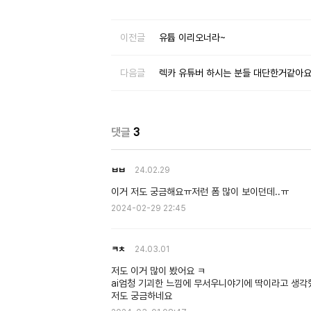
이전글
유튭 이리오너라~
다음글
렉카 유튜버 하시는 분들 대단한거같아
댓글
3
ㅂㅂ
24.02.29
이거 저도 궁금해요ㅠ저런 폼 많이 보이던데..ㅠ
2024-02-29 22:45
ㅋㅊ
24.03.01
저도 이거 많이 봤어요 ㅋ
ai엄청 기괴한 느낌에 무서우니야기에 딱이라고 생각했
저도 궁금하네요