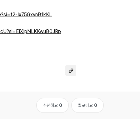
AA?si=f2-Ix75GxvnB1kKL
8ocU?si=EiXIpNLKKwuB0JRp
추천해요
0
별로에요
0