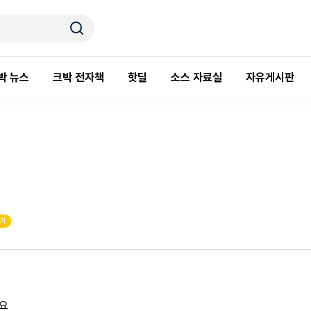
박 뉴스
크박 전자책
핫딜
소스 자료실
자유게시판
기
요