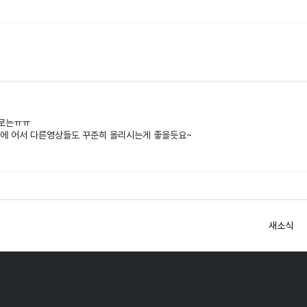
나로는ㅠㅠ
전에 어서 다른영상들도 꾸준히 올리시는게 좋을듯요~
새소식