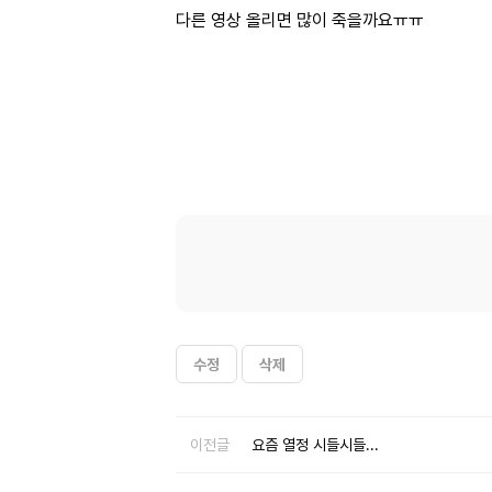
다른 영상 올리면 많이 죽을까요ㅠㅠ
수정
삭제
이전글
요즘 열정 시들시들...