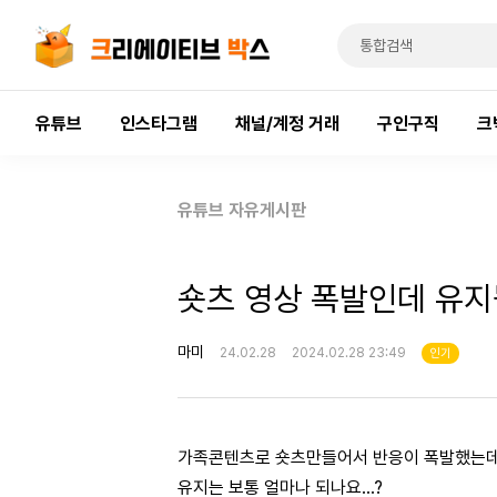
유튜브
인스타그램
채널/계정 거래
구인구직
크
유튜브 자유게시판
숏츠 영상 폭발인데 유지
마미
24.02.28
2024.02.28 23:49
인기
가족콘텐츠로 숏츠만들어서 반응이 폭발했는
유지는 보통 얼마나 되나요...?