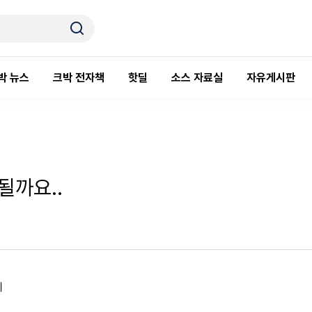
박 뉴스
크박 전자책
핫딜
소스 자료실
자유게시판
될까요..
데