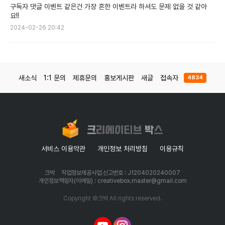
구독자 댓글 이벤트 같은건 가장 흔한 이벤트라 하셔도 문제 없을 것 같아
요!!
2024-02-26 20:42
새소식
1:1 문의
제휴문의
홍보게시판
새글
접속자
4834
서비스 이용약관
개인정보 처리방침
이용규칙
크박
직업정보제공사업 신고번호 : J1204020240007
개인정보책임자(이메일) : creativebox.master@gmail.com
Copyright ©크박 All rights reserved.