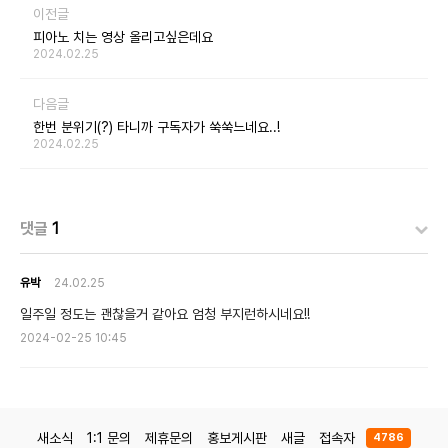
이전글
피아노 치는 영상 올리고싶은데요
2024.02.25
다음글
한번 분위기(?) 타니까 구독자가 쑥쑥느네요..!
2024.02.25
댓글
1
유박
24.02.25
일주일 정도는 괜찮을거 같아요 엄청 부지런하시네요!!
2024-02-25 10:45
새소식
1:1 문의
제휴문의
홍보게시판
새글
접속자
4786