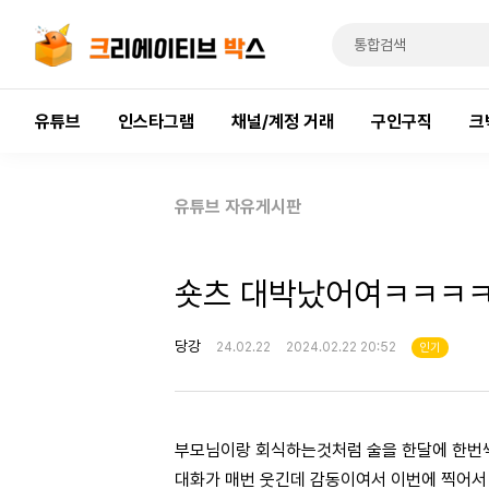
유튜브
인스타그램
채널/계정 거래
구인구직
크
유튜브 자유게시판
숏츠 대박났어여ㅋㅋㅋ
당강
24.02.22
2024.02.22 20:52
인기
부모님이랑 회식하는것처럼 술을 한달에 한번
대화가 매번 웃긴데 감동이여서 이번에 찍어서