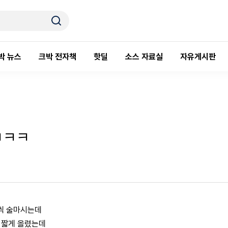
박 뉴스
크박 전자책
핫딜
소스 자료실
자유게시판
ㅋㅋㅋ
씩 술마시는데
 짧게 올렸는데