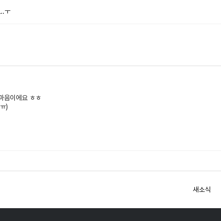
..ㅜ
 마음이에요 ㅎㅎ
ㅠ)
새소식