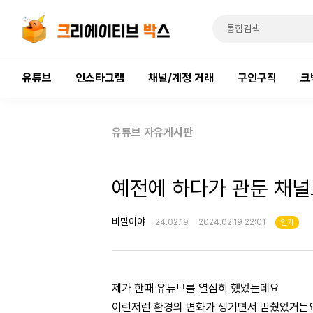
유튜브
인스타그램
채널/계정 거래
구인구직
크
유튜브 자유게시판
예전에 하다가 관둔 채
비밀이야
24.02.19
2024.02.19 22:01
인기
제가 한때 유튜브를 열심히 했었는데요
이런저런 환경의 변화가 생기면서 멈췄었거든