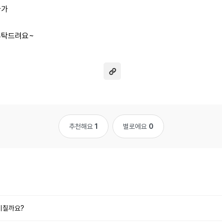
다가
부탁드려요~
추천해요
1
별로에요
0
미칠까요?