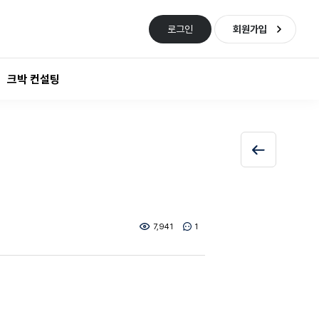
로그인
회원가입
크박 컨설팅
7,941
1