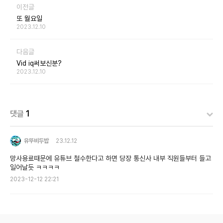
이전글
또 월요일
2023.12.10
다음글
Vid iq써보신분?
2023.12.10
댓글
1
유뚜비두밥
23.12.12
망사용료때문에 유튜브 철수한다고 하면 당장 통신사 내부 직원들부터 들고
일어날듯 ㅋㅋㅋㅋ
2023-12-12 22:21