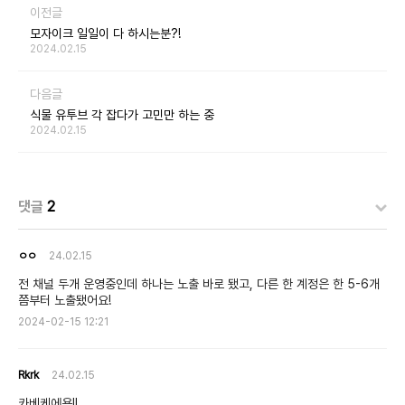
이전글
모자이크 일일이 다 하시는분?!
2024.02.15
다음글
식물 유투브 각 잡다가 고민만 하는 중
2024.02.15
댓글
2
ㅇㅇ
24.02.15
전 채널 두개 운영중인데 하나는 노출 바로 됐고, 다른 한 계정은 한 5-6개
쯤부터 노출됐어요!
2024-02-15 12:21
Rkrk
24.02.15
카베케에용!!