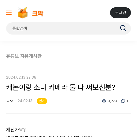
로그인
유튜브 자유게시판
2024.02.13 22:38
캐논이랑 소니 카메라 둘 다 써보신분?
ㅇㅇ
24.02.13
인기
9,779
1
계신가요?