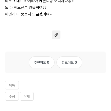
븨로그 대표 카메라가 캐논니랑 소니자나용?!
둘 다 써보신분 있을까여??
어떤게 더 좋을지 모르겠어여ㅠ
추천해요
0
별로에요
0
목록
수정
삭제