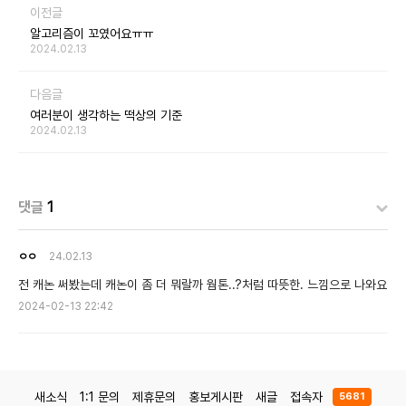
이전글
알고리즘이 꼬였어요ㅠㅠ
2024.02.13
다음글
여러분이 생각하는 떡상의 기준
2024.02.13
댓글
1
ㅇㅇ
24.02.13
전 캐논 써봤는데 캐논이 좀 더 뭐랄까 웜톤..?처럼 따뜻한. 느낌으로 나와요
2024-02-13 22:42
새소식
1:1 문의
제휴문의
홍보게시판
새글
접속자
5681