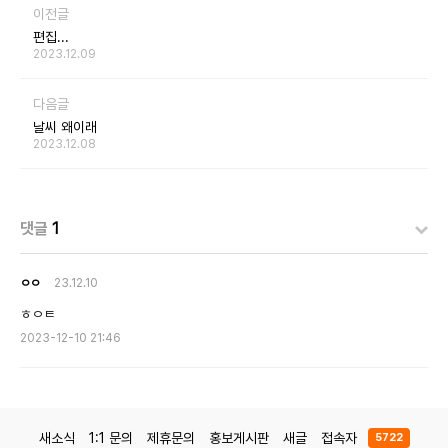
이전글
편집...
2023.12.09
다음글
날씨 왜이래
2023.12.08
댓글
1
ㅇㅇ
23.12.10
ㅎㅇㅌ
2023-12-10 21:46
새소식
1:1 문의
제휴문의
홍보게시판
새글
접속자
5722