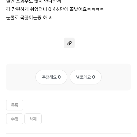
설엔 조회수도 많이 안나와서
걍 맘편하게 쉬었더니 0.4초만에 끝났어요ㅋㅋㅋㅋ
눈물로 국끓이는중 하 ㅎ
추천해요
0
별로에요
0
목록
수정
삭제