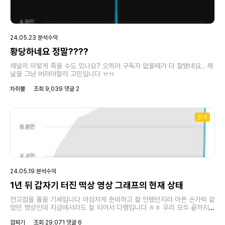
24.05.23 분석수익
황당하네요 정말????
채널이 이렇게 죽을 수도 있나요? 오히려 구독자 없을때가 더 잘됐네요.. 채
널을 그냥 버려야할까 고민입니다 ㅠㅠ
차쥐뿔
조회 9,039 댓글 2
인기
24.05.19 분석수익
1년 뒤 갑자기 터진 떡상 영상 그래프의 현재 상태
전고점을 뚫을 기세입니다 야심차게 준비하고 잘 안됐던지라 아픈 손가락 같
았던 영상인데 지금에서라도 잘 되어서 다행입니다 ㅎㅎ 우리 모두 끝까지
포기하지 말고 달려봐요 !!
깜찌기
조회 29,071 댓글 6