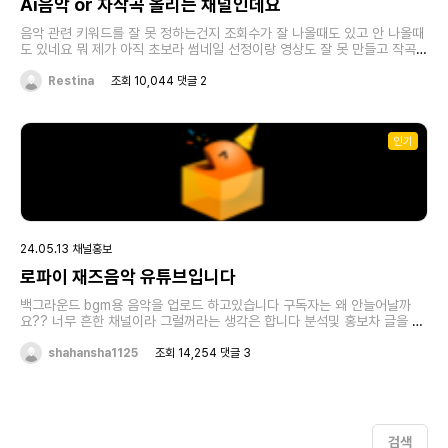
Ai음악 or 자작곡 올리는 채널인데요
음악 관련 키워드를 잘 못 정하는건지 조회수가 잘 나올때도 있고 안 나올때
도 있네요 뭐 제가 아직 초보라 썸네일 선정이랑 영상도 잘 못 만들고 작곡도
잘 못 만들어서 그런걸수도 있겠네요.. ㅎㅎ
Restina
조회 10,044 댓글 2
인기
24.05.13 채널홍보
로파이 재즈음악 유튜브입니다
백그라운드 bgm용 음악을 업로드 하고있습니다 구독자는 왜 안늘어날까
요?? 너무 흔한 채널이라 그럴꺼라는 생각은 합니다 분석및 홍보차 글을 써
봅니다 많은 관심과 조언 부탁드립니다
shahansha1125
조회 14,254 댓글 3
검색