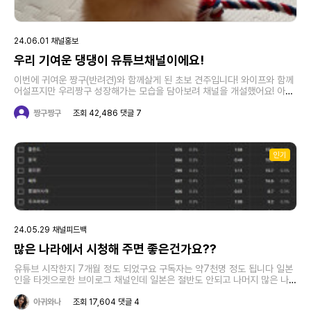
24.06.01 채널홍보
우리 기여운 댕댕이 유튜브채널이에요!
이번에 귀여운 짱구(반려견)와 함께살게 된 초보 견주입니다! 와이프와 함께
어설프지만 우리짱구 성장해가는 모습을 담아보려 채널을 개설했어요! 아직
은 어설프고 초보이지만 잘부탁드릴게용!
짱구짱구
조회 42,486 댓글 7
인기
24.05.29 채널피드백
많은 나라에서 시청해 주면 좋은건가요??
유튜브 시작한지 7개월 정도 되었구요 구독자는 약7천명 정도 됩니다 일본
인을 타겟으로한 브이로그 채널인데 일본은 절반도 안되고 나머지 많은 나라
에서 시청하네요 이게 좋은 현상일까요?? 그리고 롱폼 10~15분 영상을 위
주로 올리는데 시청시간이 1분대... ㅠㅠ 원래 이게 평균일까요? 다른 유튜
아귀와나
조회 17,604 댓글 4