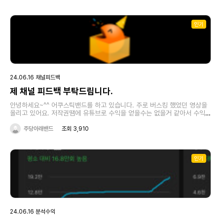
60일 되는 날이였나 61일 되는 날이였나 그랬는데요 8시에 진통 시작하고
나서 9시 28분인가 첫째 백두가 나오고 나서 게속 30분 간격으로 나오다가
넷째 까지 나오고 잠을 자고 일어났는데 갑자기 7마리가 된거에요 깜짝놀래
인기
서 다시 숫자 새어 보는데 나라보고 수고했어 나라야 하니깐 나라가 한숨을
푸우우욱 쉬는거에요 순간 울컥하긴 했는데 나중엔 이제 큰일이다 이러면서
일단 집주인 할머니 걱정했는데 나중에 말하고 나니 다 분양보내야지 하면서
그러시더라고요 그래서 6마리는 분양 하고 첫째 백두는 우리가 키워야겠다
하고 이제 6월 6일날 막내 누림이가 강남으로 분양을 갔어요 ㅎㅎㅎ좋은 집
으로 가서 다행이다 생각했구요 6월 7일날 둘째 로이랑 셋째 시아랑 넷째
보리랑 다섯 째 루키랑 한집으로 분양을 갔어요 강원도 홍천으로 대려가신다
24.06.16 채널피드백
고 하더라고요 ㅎㅎㅎㅎ그래서 넓은곳으로 가니깐 기분 좋겠다라는 마음으
로 보내줬어요 그리고 여섯째 방울이가 6월 16일 전라북도로 분양간다고 하
제 채널 피드백 부탁드립니다.
더라고요 넓은곳으로 갔으면 하는 마음으로 보내주었고요 그리고 첫째 백두
는 저희 옆에 두고 엄마 나라도 옆에 두어서 같이 다니면서 좋은 추억들을 만
안녕하세요~^^ 어쿠스틱밴드를 하고 있습니다. 주로 버스킹 했었던 영상을
들려고 노력중입니다 앞으로 몇년이 될지는 모르겠지만 영상을 꾸준히 올려
올리고 있어요. 저작권땜에 유튜브로 수익을 얻을수는 없을거 같아서 수익은
서 채널을 더넓게 키우고싶은 마음에 홍보를 하기로 했습니다 많은 관심과
포기했습니다. 다만. 저희 영상을 보시고 공연섭외가 좀 들어왔으면 하는 바
구독과 좋아요 부탁드립니다 이야기 들어주셔서 감사합니다
램입니다. 어떤식으로 영상편집을 해야 사람들에게 노출이 많이 될까요?
주당아래밴드
조회 3,910
인기
24.06.16 분석수익