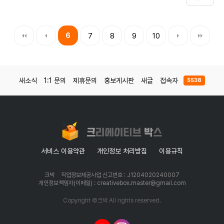
6
7
8
9
10
새소식
1:1 문의
제휴문의
홍보게시판
새글
접속자
5538
서비스 이용약관
개인정보 처리방침
이용규칙
크박
직업정보제공사업 신고번호 : J1204020240007
개인정보책임자(이메일) : creativebox.master@gmail.com
Copyright ©크박 All rights reserved.