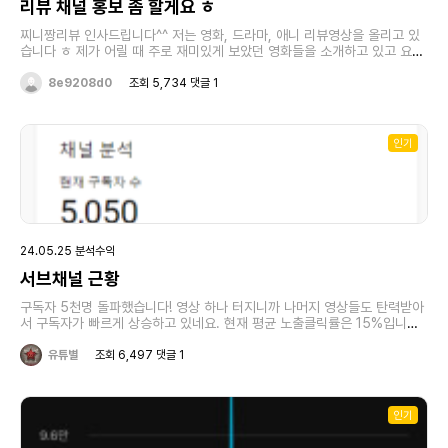
리뷰 채널 홍보 좀 할게요 ㅎ
찌니짱리뷰 인사드립니다^^ 저는 영화, 드라마, 애니 리뷰영상을 올리고 있
습니다 ㅎ 제가 어릴 때 주로 재미있게 보았던 영화들을 소개하고 있고 요즘
드라마 쇼츠같은 것들도 만들어 올리고 있습니다 물론 롱폼으로도 올리고 있
으니 편하게 방문해주시기 바랍니다 ㅎ 현재 구독자 딱 10명입니다 ㅎ 나중
8e9208d0
조회 5,734 댓글 1
에 이 글을 보고 " 아 이런 때가 있었지~~" 이렇게 추억으로 만들어 보려고
글 남깁니다 ㅎ 모두 건강하시고 좋은 일들만 가득하시길 바랍니다 ^^
인기
24.05.25 분석수익
서브채널 근황
구독자 5천명 돌파했습니다! 영상 하나 터지니까 나머지 영상들도 탄력받아
서 구독자가 빠르게 상승하고 있네요. 현재 평균 노출클릭률은 15%입니다.
노출클릭률이 12%인데도 화살표가 아래로 가네요 탄력받은 만큼 빠르게 1
만 돌파했으면 좋겠습니다.
유튜별
조회 6,497 댓글 1
인기