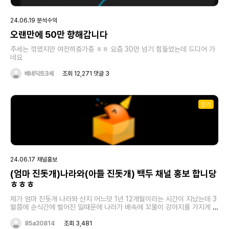
24.06.19 분석수익
오랜만에 50만 향해갑니다
추세는 꺾였지만 여전히증가중 ㅎㅎ 요즘 30만 넘기 힘들었는데 드디어 가
네요
베네딕트3세
조회 12,271 댓글 3
인기
24.06.17 채널홍보
(엄마 진돗개)나라와(아들 진돗개) 백두 채널 홍보 합니당
ㅎㅎㅎ
제가 엄마 진돗개 나라와 산지 어느덧 1년 12개월이라는 시간이 지났는데 3
월쯤에 순식간에 벌어진 일때문에 나라가 배속에 꼬물이 강아지를 가지게 되
었어요 50일인가 60일 기다려 보고 초음파를 찍었는데 4마리 밖에 안보이
는거에요 그래서 병원에서도 4마리라고 해서 5월1일날 딱 나라가 임신한지
85a30814
조회 3,481