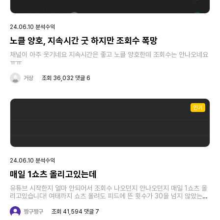
24.06.10 분석수익
노클 양호, 지속시간 굿 하지만 조회수 폭망
채널이 아주 웃기네요 지속시간은 좋고 노클 양호한데 조회수는 안나오네요
ㅠㅠ
거상
조회 36,032 댓글 6
인기
24.06.10 분석수익
매일 1쇼츠 올리고있는데
유튜브 시작한지 얼마 안되어서 조회수 나오던지 안나오던지 매일 1쇼츠 올
리고있습니다! 여태까지 쇼츠 올려도 피드에 뜬 횟수가 30을 넘지 않았는
데,,,오늘 유독 갑자기 많이 띄워주는데 이거 슬쩍 알고리즘 발 한짝 담갔다
고 생각해도 될까용???
짱구짱구
조회 41,594 댓글 7