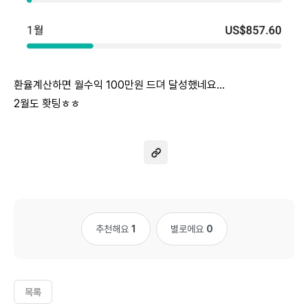
환율계산하면 월수익 100만원 드뎌 달성했네요...
2월도 홧팅ㅎㅎ
추천해요
1
별로에요
0
목록