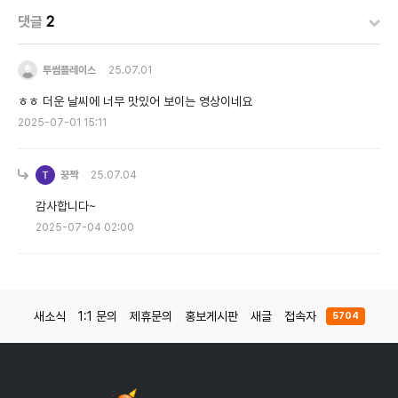
댓글
2
투썸플레이스
25.07.01
ㅎㅎ 더운 날씨에 너무 맛있어 보이는 영상이네요
2025-07-01 15:11
꿍짝
25.07.04
감사합니다~
2025-07-04 02:00
새소식
1:1 문의
제휴문의
홍보게시판
새글
접속자
5704