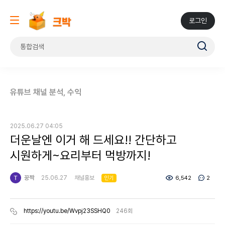
로그인
유튜브 채널 분석, 수익
2025.06.27 04:05
더운날엔 이거 해 드세요!! 간단하고
시원하게~요리부터 먹방까지!
꿍짝
25.06.27
채널홍보
6,542
2
인기
https://youtu.be/Wvpj23SSHQ0
246회