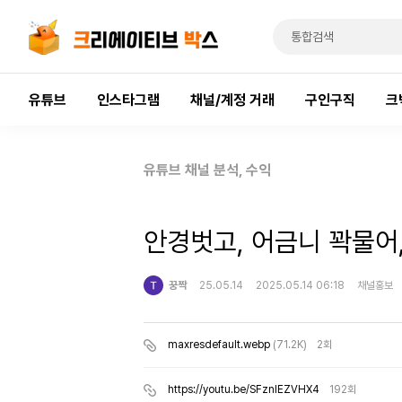
유튜브
인스타그램
채널/계정 거래
구인구직
크
유튜브 채널 분석, 수익
안경벗고, 어금니 꽉물어
꿍짝
25.05.14
2025.05.14 06:18
채널홍보
maxresdefault.webp
(71.2K)
2회
https://youtu.be/SFznIEZVHX4
192회