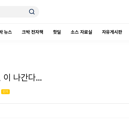
박 뉴스
크박 전자책
핫딜
소스 자료실
자유게시판
, 이 나간다…
인기