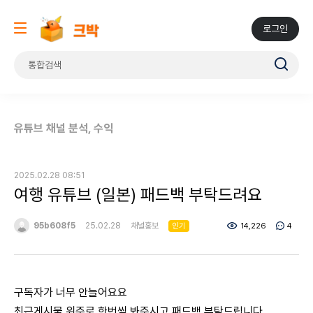
로그인
유튜브 채널 분석, 수익
2025.02.28 08:51
여행 유튜브 (일본) 패드백 부탁드려요
95b608f5
25.02.28
채널홍보
14,226
4
인기
구독자가 너무 안늘어요요
최근게시물 위주로 한번씩 봐주시고 패드백 부탁드립니다