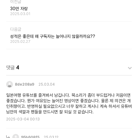
이전글
30만 자랑
2025.03.01
다음글
성적은 좋은데 왜 구독자는 늘어나지 않을까까요??
2025.02.27
댓글
4
8de208a9
25.03.04
일본여행 유튜브를 즐겨봐서 남깁니다. 목소리가 좀더 부드럽거나 저음이면
좋겠습니다. 뭔가 여유있는 늘어진 영상이면 좋겠습니다. 물론 제 의견은 개
인취향이고. 반영하실 필요없으시고 너무 잘하고 계시니 계속 하셔서 유튜버
님만의 색깔과 펜들을 만드시면 잘 되실 것 같습니다.
2025-03-04 00:13
95b608f5
25.03.12