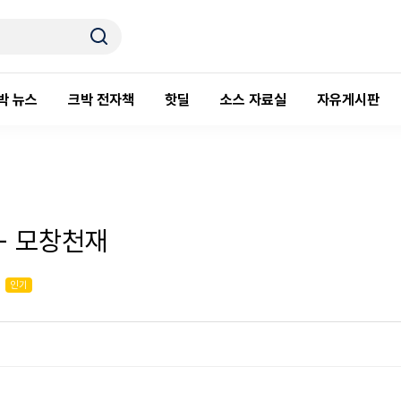
박 뉴스
크박 전자책
핫딜
소스 자료실
자유게시판
- 모창천재
인기