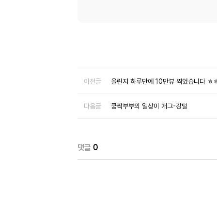
이전글
올린지 하루만에 10만뷰 찍었습니다 ㅎ
다음글
쿵짝부부의 일상이 개그-강털
댓글
0