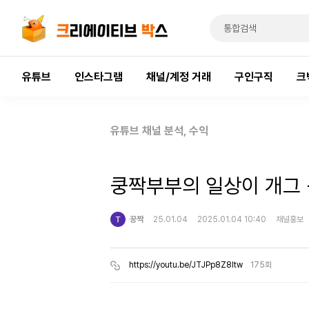
유튜브
인스타그램
채널/계정 거래
구인구직
크
유튜브 채널 분석, 수익
쿵짝부부의 일상이 개그 
꿍짝
25.01.04
2025.01.04 10:40
채널홍보
https://youtu.be/JTJPp8Z8Itw
175회