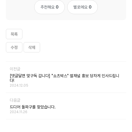
추천해요
0
별로에요
0
목록
수정
삭제
이전글
[댓글달면 맞구독 갑니다] "쇼츠박스" 썰채널 홍보 당차게 인사드립니
다!
2024.12.05
다음글
드디어 돌파구를 찾았습니다.
2024.11.26