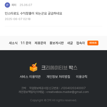
피터
25.06.07
인스타로도 수익창출이 되는군요 궁금하네요
2025-06-07 02:18
새소식
1:1 문의
제휴문의
홍보게시판
새글
접속자
4966
서비스 이용약관
개인정보 처리방침
이용규칙
크박
직업정보제공사업 신고번호 : J1204020240007
개인정보책임자(이메일) : creativebox.master@gmail.com
Copyright ©크박 All rights reserved.