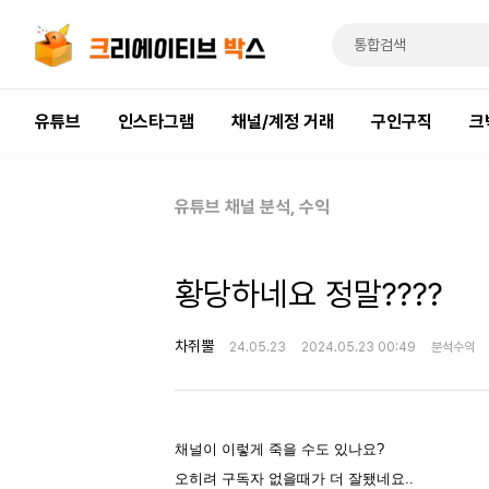
유튜브
인스타그램
채널/계정 거래
구인구직
크
유튜브 채널 분석, 수익
황당하네요 정말????
차쥐뿔
24.05.23
2024.05.23 00:49
분석수익
채널이 이렇게 죽을 수도 있나요?
오히려 구독자 없을때가 더 잘됐네요..