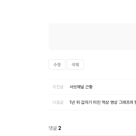
수정
삭제
이전글
서브채널 근황
다음글
1년 뒤 갑자기 터진 떡상 영상 그래프의 
댓글
2