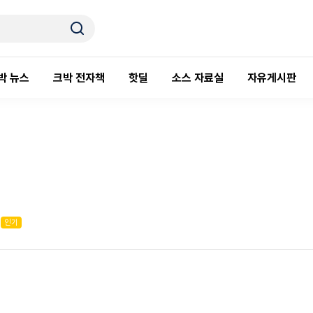
박 뉴스
크박 전자책
핫딜
소스 자료실
자유게시판
인기