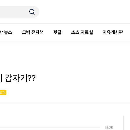
박 뉴스
크박 전자책
핫딜
소스 자료실
자유게시판
 갑자기??
인기