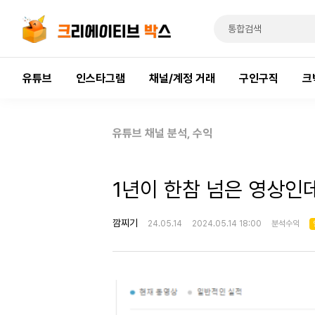
유튜브
인스타그램
채널/계정 거래
구인구직
크
유튜브 채널 분석, 수익
1년이 한참 넘은 영상인데
깜찌기
24.05.14
2024.05.14 18:00
분석수익